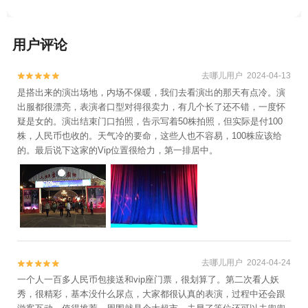
用户评论
去哪儿用户 2024-04-13


是搭出来的演出场地，内场不保暖，我们去看演出的那天有点冷。演
出服都很漂亮，表演者口型对得很卖力，有几个长了还不错，一度怀
疑是女的。演出结束门口拍照，告示写着50株拍照，但实际是付100
株，人民币也收的。天气冷的要命，这些人也不容易，100株应该给
的。最后说下这家的Vip位置很给力，第一排居中。
去哪儿用户 2024-04-24


一个人一百多人民币包接送和vip座门票，很划算了。第二次看人妖
秀，很精彩，基本没什么尿点，大家都很认真的表演，过程中还会跟