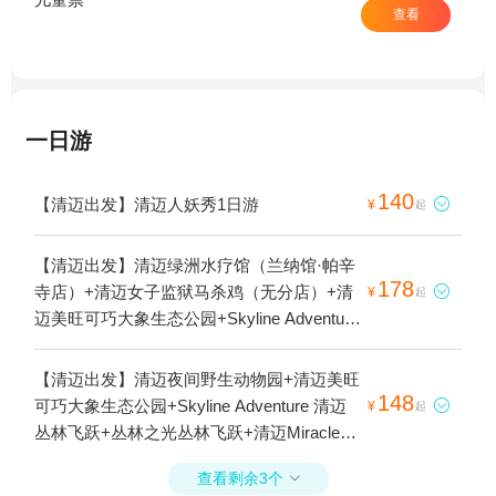
查看
一日游
140
【清迈出发】清迈人妖秀1日游

¥
起
【清迈出发】清迈绿洲水疗馆（兰纳馆·帕辛
178
寺店）+清迈女子监狱马杀鸡（无分店）+清

¥
起
迈美旺可巧大象生态公园+Skyline Adventure
清迈丛林飞跃+丛林之光丛林飞跃+清迈
Miracle Cabaret人妖秀+清迈骑大象+清迈射
【清迈出发】清迈夜间野生动物园+清迈美旺
击馆1日游
148
可巧大象生态公园+Skyline Adventure 清迈

¥
起
丛林飞跃+丛林之光丛林飞跃+清迈Miracle
Cabaret人妖秀+清迈骑大象+清迈蓝庙
查看剩余3个

+Jungle Flight丛林飞跃1日游