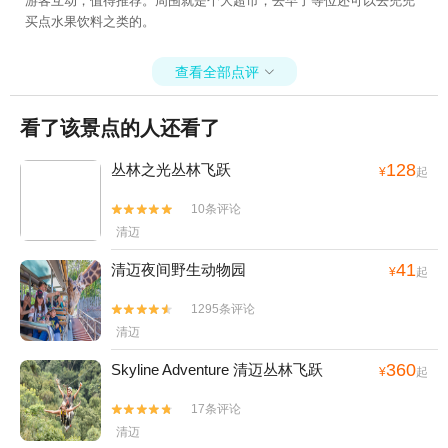
游客互动，值得推荐。周围就是个大超市，去早了等位还可以去兜兜
买点水果饮料之类的。
查看全部点评

看了该景点的人还看了
128
丛林之光丛林飞跃
¥
起
10条评论


清迈
41
清迈夜间野生动物园
¥
起
1295条评论


清迈
360
Skyline Adventure 清迈丛林飞跃
¥
起
17条评论


清迈