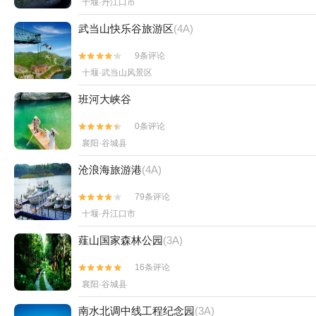
十堰·丹江口市
武当山快乐谷旅游区
(4A)
9条评论


十堰·武当山风景区
班河大峡谷
0条评论


襄阳·谷城县
沧浪海旅游港
(4A)
79条评论


十堰·丹江口市
薤山国家森林公园
(3A)
16条评论


襄阳·谷城县
南水北调中线工程纪念园
(3A)