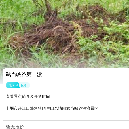
武当峡谷第一漂
4.7
分
很棒
查看景点简介及开放时间
十堰市丹江口浪河镇阿里山风情园武当峡谷漂流景区
暂无报价