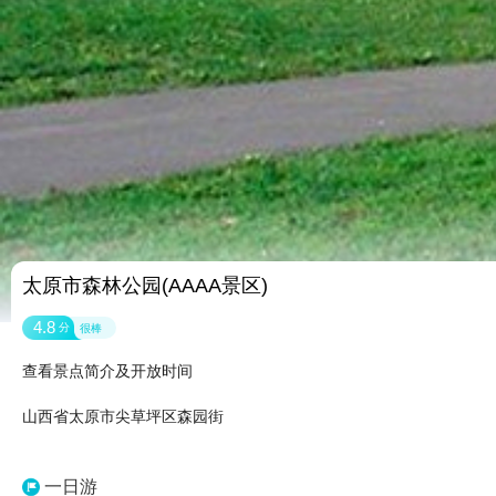
太原市森林公园(AAAA景区)
4.8
分
很棒
查看景点简介及开放时间
山西省太原市尖草坪区森园街
一日游