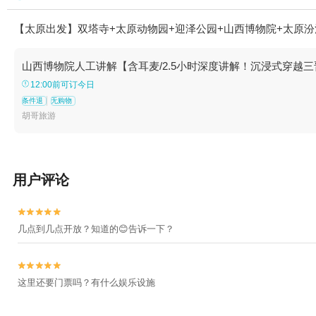
【太原出发】双塔寺+太原动物园+迎泽公园+山西博物院+太原汾
山西博物院人工讲解【含耳麦/2.5小时深度讲解！沉浸式穿越
12:00前可订今日
条件退
无购物
胡哥旅游
用户评论


几点到几点开放？知道的😊告诉一下？


这里还要门票吗？有什么娱乐设施