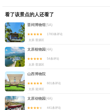
看了该景点的人还看了
晋祠博物馆
(5A)
1783条评论


太原·晋源区
太原植物园
(4A)
54条评论


太原·晋源区
山西博物院
601条评论


太原·迎泽区
太原动物园
(4A)
441条评论

