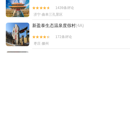
1439条评论


济宁·曲阜三孔景区
新盈泰生态温泉度假村
(4A)
172条评论


枣庄·滕州
峄山
(4A)
374条评论


济宁·邹城市
孟府孟庙景区
(4A)
200条评论


济宁·邹城市
滕州微山湖红荷湿地
(4A)
822条评论

