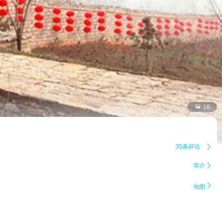

16
35条评论

简介


地图