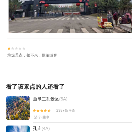


垃圾景点，都不来，欺骗游客
看了该景点的人还看了
曲阜三孔景区
(5A)
2387条评论


济宁·曲阜
孔庙
(4A)