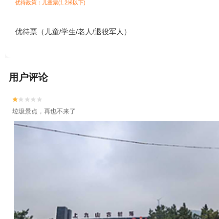
优待政策：儿童票(1.2米以下)
优待票（儿童/学生/老人/退役军人）
用户评论


垃圾景点，再也不来了