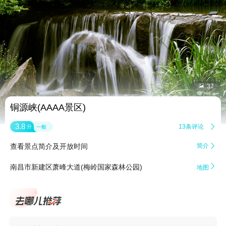


37
铜源峡(AAAA景区)
3.8
13条评论

分
一般
查看景点简介及开放时间
简介


南昌市新建区萧峰大道(梅岭国家森林公园)
地图