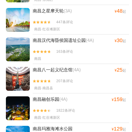
48
南昌之星摩天轮
(3A)
¥
起
447条评论


南昌·红谷滩新区
30
南昌汉代海昏侯国遗址公园
(4A)
¥
起
163条评论


南昌
25
南昌八一起义纪念馆
(4A)
¥
起
207条评论


南昌·南昌县
159
南昌融创乐园
(4A)
¥
起
1822条评论


南昌·红谷滩新区
129
南昌玛雅海滩水公园
¥
起