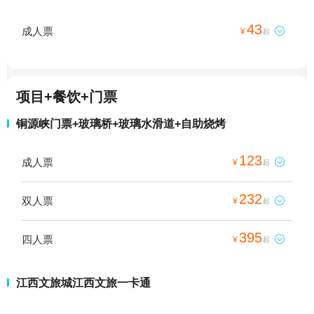
43
成人票

¥
起
项目+餐饮+门票
铜源峡门票+玻璃桥+玻璃水滑道+自助烧烤
123
成人票

¥
起
232
双人票

¥
起
395
四人票

¥
起
江西文旅城江西文旅一卡通