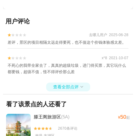
用户评论
去哪儿用户 2025-06-28


差评，景区的项目相隔太远走得要死，也不值这个价钱体验感太差。
x*8 2021-10-07


不死心的我带全家去了，真真的超级垃圾，进门得买票，其它玩什么
都要钱，超级不值，怪不得评价那么差
查看全部点评

看了该景点的人还看了
50
滕王阁旅游区
(5A)
¥
起
2670条评论


南昌·东湖区