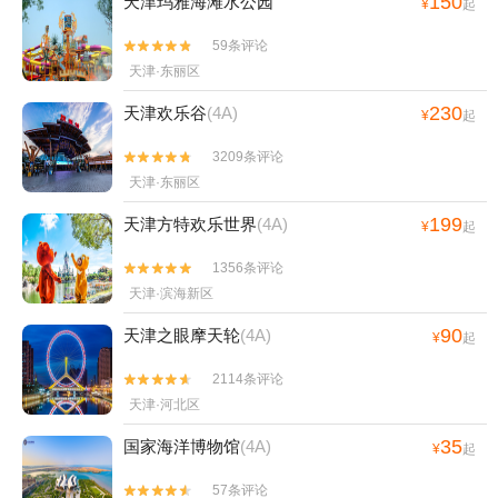
150
天津玛雅海滩水公园
¥
起
59条评论


天津·东丽区
230
天津欢乐谷
(4A)
¥
起
3209条评论


天津·东丽区
199
天津方特欢乐世界
(4A)
¥
起
1356条评论


天津·滨海新区
90
天津之眼摩天轮
(4A)
¥
起
2114条评论


天津·河北区
35
国家海洋博物馆
(4A)
¥
起
57条评论

