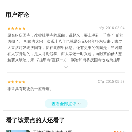
用户评论
n*y 2016-03-04


原名叫庆国寺，改称挂甲寺的原由，说起来，要上溯到一千多 年前的
唐朝了。 相传唐太宗于贞观十八年也就是公元644年征东归来，路过
大直沽时发现庆国寺，便在此解甲休息。还有更细的传闻是：当时陪
在太宗身边的，是大将尉迟恭。而太宗还一时兴起，向献茶的僧人慈
航要来纸笔，亲书“挂甲寺”匾额一方，嘱咐和尚将庆国寺改名为挂甲
寺，以此作为凯旋的纪念。

C*g 2015-05-27


非常具有历史的一座寺庙。
查看全部点评

看了该景点的人还看了