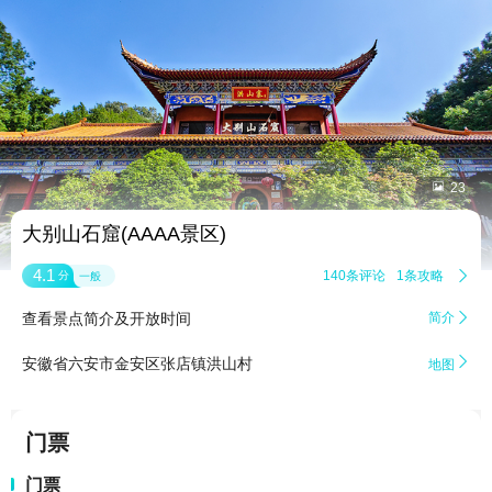


23
大别山石窟(AAAA景区)
4.1
140条评论
1条攻略

分
一般
查看景点简介及开放时间
简介


安徽省六安市金安区张店镇洪山村
地图
门票
门票