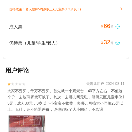
优待政策：老人票(65周岁以上),儿童票(1.2米以下)

66
成人票

¥
起
32
优待票（儿童/学生/老人）

¥
起
用户评论
去哪儿用户 2024-08-11


大家不要买，千万不要买。首先就一个观景台，40平方左右，不值这
个价，去玻璃桥就可以了。其次，去哪儿网无耻，明明景区儿童半价1
5元，成人30元，3岁以下小宝宝不收费，去哪儿网搞大小同价25元以
上。无耻，还不给退差价，说他们标了大小同价，不给退