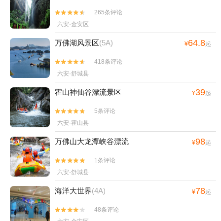
265条评论


六安·金安区
64.8
万佛湖风景区
(5A)
¥
起
418条评论


六安·舒城县
39
霍山神仙谷漂流景区
¥
起
5条评论


六安·霍山县
98
万佛山大龙潭峡谷漂流
¥
起
1条评论


六安·舒城县
78
海洋大世界
(4A)
¥
起
48条评论

