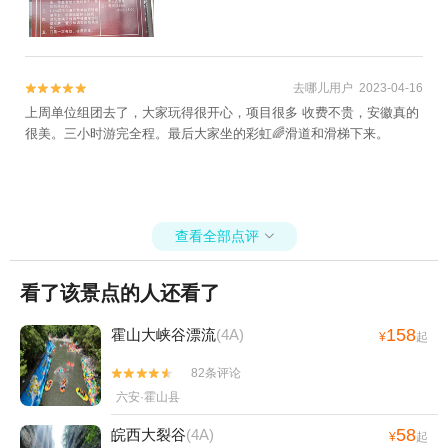
去哪儿用户 2023-04-16


上周单位组团去了，大家玩得很开心，项目很多 收费不贵，安徽真的
很美。三小时游完全程。最后大家坐的彩虹🌈滑道和滑梯下来。
查看全部点评

看了该景点的人还看了
158
霍山大峡谷漂流
(4A)
¥
起
82条评论


六安·霍山县
58
皖西大裂谷
(4A)
¥
起