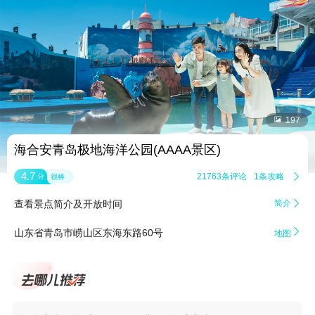


197
海合安青岛极地海洋公园(AAAA景区)
4.7
21763条评论
1条攻略

分
很棒
查看景点简介及开放时间
简介


山东省青岛市崂山区东海东路60号
地图