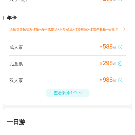
年卡
场馆包含极地海洋馆+海平线剧场+水母秘境+球幕影院+冰雪体验馆+萌兽湾

588
成人票

¥
起
298
儿童票

¥
起
988
双人票

¥
起
查看剩余1个

一日游