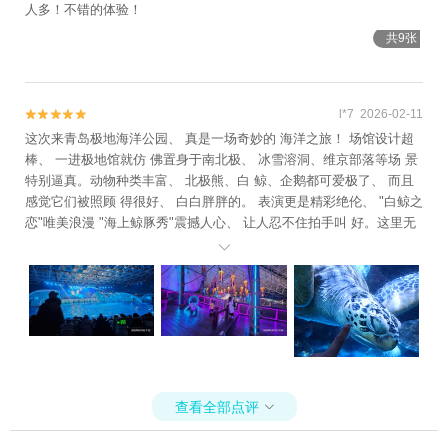
人多！不错的体验！
共9张
l*7 2026-02-11


这次来青岛极地海洋公园、 真是一场奇妙的 海洋之旅！ 场馆设计超
棒、 一进极地馆就仿 佛置身于南北极、 冰雪溶洞、维京部落等场 景
特别逼真。动物种类丰富、 北极熊、白 鲸、企鹅都可爱极了、 而且
感觉它们被照顾 得很好、 白白胖胖的。 表演更是精彩绝伦、 "白鲸之
恋"唯美浪漫 "海上鲸豚秀"震撼人心、 让人忍不住拍手叫 好。这里无
论是对于大人还是小孩来说、 都 是一次难忘的体验、 绝对值得再

来！
查看全部点评
