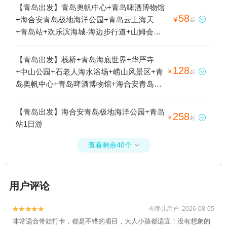
【青岛出发】青岛奥帆中心+青岛啤酒博物馆
58
+海合安青岛极地海洋公园+青岛云上海天

¥
起
+青岛站+欢乐滨海城-海边步行道+山姆会员
商店(青岛店)1日游
【青岛出发】栈桥+青岛海底世界+华严寺
128
+中山公园+石老人海水浴场+崂山风景区+青

¥
起
岛奥帆中心+青岛啤酒博物馆+海合安青岛极
地海洋公园+圣弥厄尔教堂+五四广场+劈柴
院+崂山仰口游览区+青岛海上观光+台东商
【青岛出发】海合安青岛极地海洋公园+青岛
258

¥
起
业街+青岛火车站+青岛啤酒节+八水河+崂山
站1日游
太清游览区+金沙滩啤酒城+第一海水浴场--
已下线+青岛市博物馆+青山渔村1日游
查看剩余40个

用户评论
去哪儿用户 2026-08-05


非常适合带娃打卡，都是不错的项目，大人小孩都适宜！没有想象的