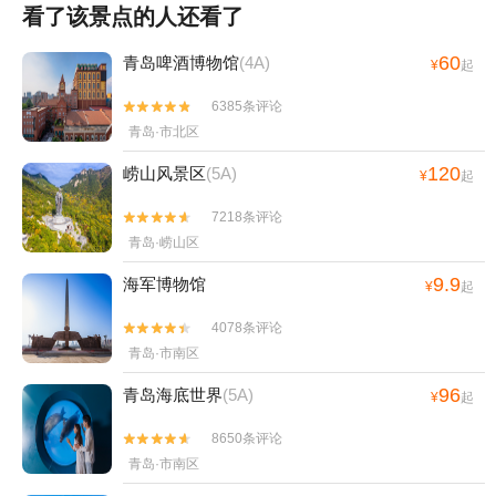
看了该景点的人还看了
60
青岛啤酒博物馆
(4A)
¥
起
6385条评论


青岛·市北区
120
崂山风景区
(5A)
¥
起
7218条评论


青岛·崂山区
9.9
海军博物馆
¥
起
4078条评论


青岛·市南区
96
青岛海底世界
(5A)
¥
起
8650条评论


青岛·市南区