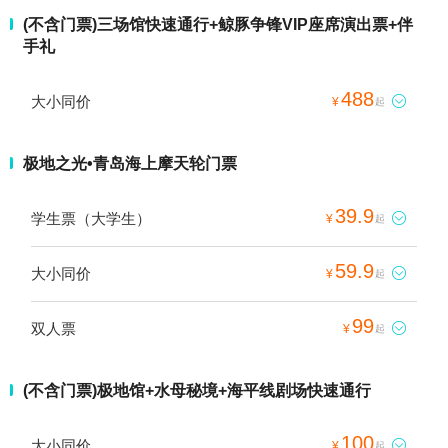
(不含门票)三场馆快速通行+鲸豚争锋VIP座席演出票+伴
手礼
488
大小同价

¥
起
极地之光•青岛海上摩天轮门票
39.9
学生票（大学生）

¥
起
59.9
大小同价

¥
起
99
双人票

¥
起
(不含门票)极地馆+水母秘境+海平线剧场快速通行
100
大小同价

¥
起