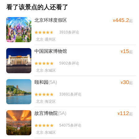
看了该景点的人还看了
445.2
北京环球度假区
¥
起
3910条评论


北京·通州区
15
中国国家博物馆
¥
起
5902条评论


北京·东城区
30
颐和园
(5A)
¥
起
33691条评论


北京·海淀区
112
故宫博物院
(5A)
¥
起
54075条评论


北京·东城区