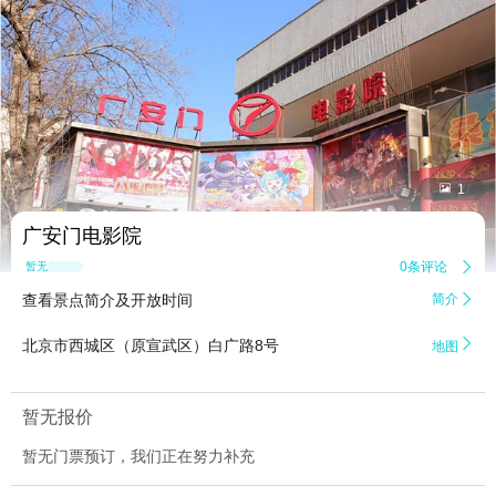


1
广安门电影院
0条评论

暂无点评
查看景点简介及开放时间
简介


北京市西城区（原宣武区）白广路8号
地图
暂无报价
暂无门票预订，我们正在努力补充