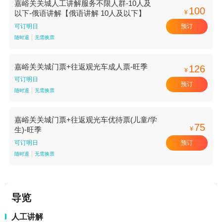
嘉峪关关城人工讲解服务不限人群-10人及
100
¥
以下-俄语讲解【俄语讲解 10人及以下】
预订
可订明日
随时退
无需换票
嘉峪关关城门票+往返观光车成人票-旺季
126
¥
可订明日
预订
随时退
无需换票
嘉峪关关城门票+往返观光车优待票(儿童/学
75
¥
生)-旺季
预订
可订明日
随时退
无需换票
导览
人工讲解