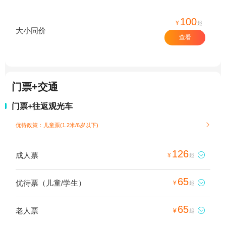
100
¥
起
大小同价
查看
门票+交通
门票+往返观光车
优待政策：儿童票(1.2米/6岁以下)

126
成人票

¥
起
65
优待票（儿童/学生）

¥
起
65
老人票

¥
起