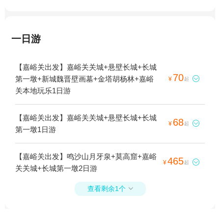
一日游
【嘉峪关出发】嘉峪关关城+悬壁长城+长城
70
第一墩+新城魏晋壁画墓+金塔胡杨林+嘉峪

¥
起
关本地玩乐1日游
【嘉峪关出发】嘉峪关关城+悬壁长城+长城
68

¥
起
第一墩1日游
【嘉峪关出发】鸣沙山月牙泉+莫高窟+嘉峪
465

¥
起
关关城+长城第一墩2日游
查看剩余1个
