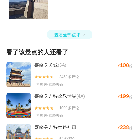
查看全部点评

看了该景点的人还看了
108
嘉峪关关城
(5A)
¥
起
3451条评论


嘉峪关·嘉峪关市
199
嘉峪关方特欢乐世界
(4A)
¥
起
1001条评论


嘉峪关·嘉峪关市
238
嘉峪关方特丝路神画
¥
起