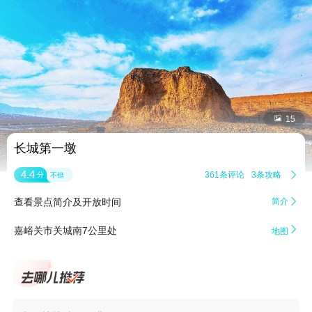


15
长城第一墩
4.4
361条评论
3条攻略

分
不错
查看景点简介及开放时间
简介


嘉峪关市关城南7公里处
地图