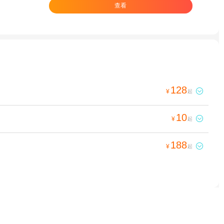
查看
128

¥
起
10

¥
起
188

¥
起