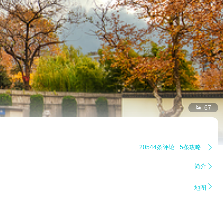

67
20544条评论
5条攻略

简介


地图