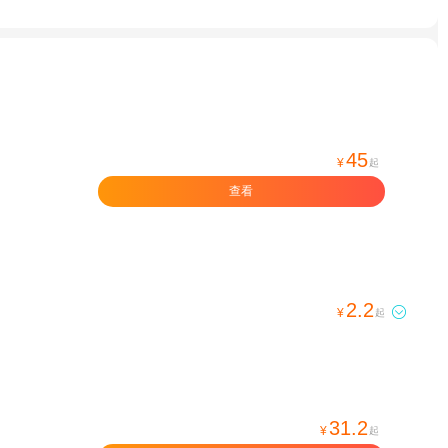
45
¥
起
查看
2.2

¥
起
31.2
¥
起