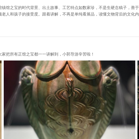
馆镇馆之宝的时代背景、出土故事、工艺特点如数家珍，不是生硬念稿子，善于
顾老人和孩子的接受度。跟着讲解，不再是单纯看展品，读懂文物背后的文化内
大家把所有正馆之宝都一一讲解到，小郭导游辛苦啦！