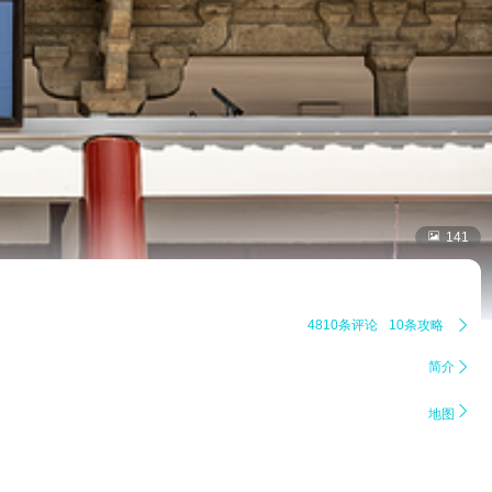

141
4810条评论
10条攻略

简介


地图