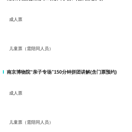
成人票
儿童票（需陪同人员）
南京博物院“亲子专场”150分钟拼团讲解(含门票预约)
成人票
儿童票（需陪同人员）