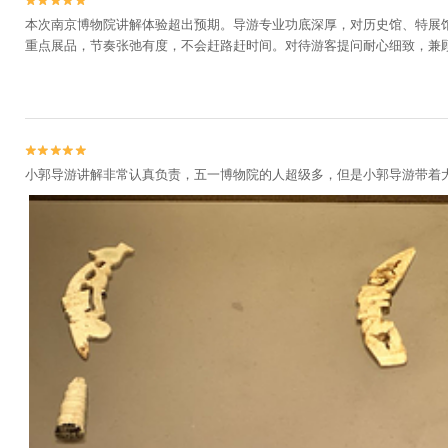


本次南京博物院讲解体验超出预期。导游专业功底深厚，对历史馆、特展
重点展品，节奏张弛有度，不会赶路赶时间。对待游客提问耐心细致，兼


小郭导游讲解非常认真负责，五一博物院的人超级多，但是小郭导游带着