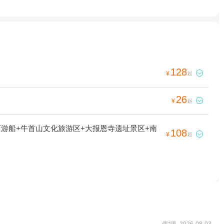
128

¥
起
26

¥
起
河游船+牛首山文化旅游区+大报恩寺遗址景区+南
108

¥
起
偶*嘎 2026-08-03