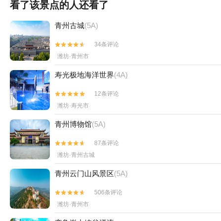
看了该景点的人还看了
青州古城
(5A)
34条评论


潍坊·青州市
寿光极地海洋世界
(4A)
12条评论


潍坊·寿光市
青州博物馆
(5A)
87条评论


潍坊·青州古城
青州云门山风景区
(5A)
506条评论


潍坊·青州市