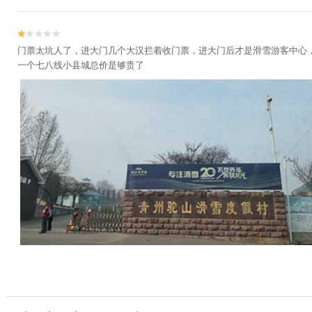


门票太坑人了，进大门几个大汉拦着收门票，进大门后才是滑雪游客中心，
一个七八线小县城总价是够贵了