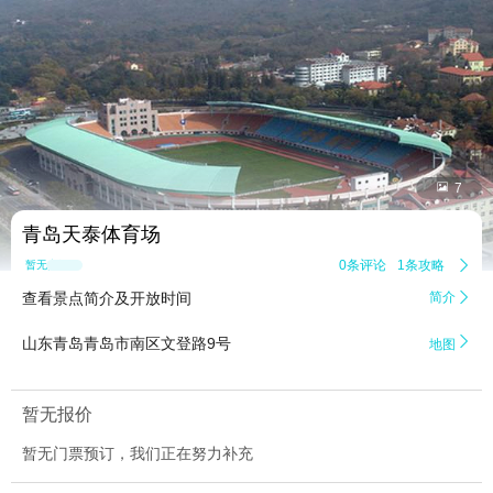


7
青岛天泰体育场
0条评论
1条攻略

暂无点评
查看景点简介及开放时间
简介


山东青岛青岛市南区文登路9号
地图
暂无报价
暂无门票预订，我们正在努力补充