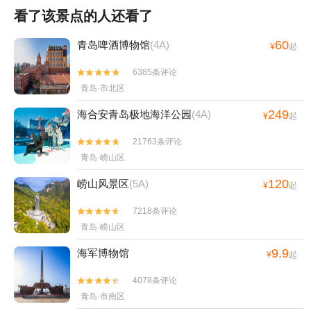
看了该景点的人还看了
60
青岛啤酒博物馆
(4A)
¥
起
6385条评论


青岛·市北区
249
海合安青岛极地海洋公园
(4A)
¥
起
21763条评论


青岛·崂山区
120
崂山风景区
(5A)
¥
起
7218条评论


青岛·崂山区
9.9
海军博物馆
¥
起
4078条评论


青岛·市南区