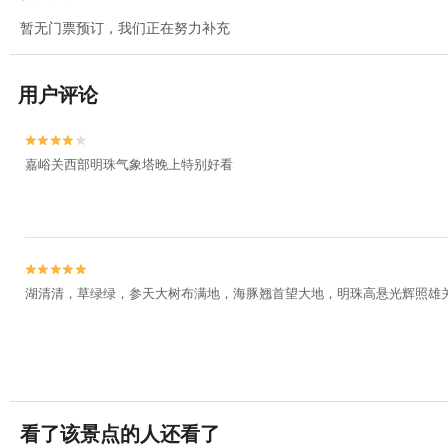
暂无门票预订，我们正在努力补充
用户评论


嘉峪关西部明珠气象塔晚上特别好看


湖清清，草绿绿，参天大树布满地，海豚翘首望大地，明珠高悬光辉照雄
看了该景点的人还看了