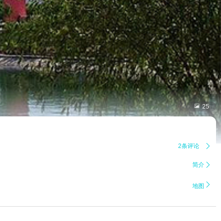

25
2条评论

简介


地图