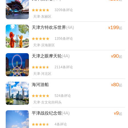
3209条评论


天津·东丽区
199
天津方特欢乐世界
(4A)
¥
起
1356条评论


天津·滨海新区
90
天津之眼摩天轮
(4A)
¥
起
2114条评论


天津·河北区
80
海河游船
¥
起
524条评论


天津·古文化街码头
9
平津战役纪念馆
(4A)
¥
起
4条评论

