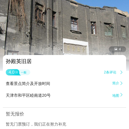


4
孙殿英旧居
4.0
2条评论

分
一般
查看景点简介及开放时间
简介


天津市和平区睦南道20号
地图
暂无报价
暂无门票预订，我们正在努力补充