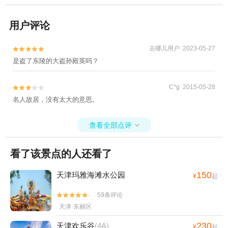
用户评论
去哪儿用户 2023-05-27


是盗了东陵的大盗孙殿英吗？
C*g 2015-05-28


名人故居，没有太大的意思。
查看全部点评

看了该景点的人还看了
150
天津玛雅海滩水公园
¥
起
59条评论


天津·东丽区
230
天津欢乐谷
(4A)
¥
起