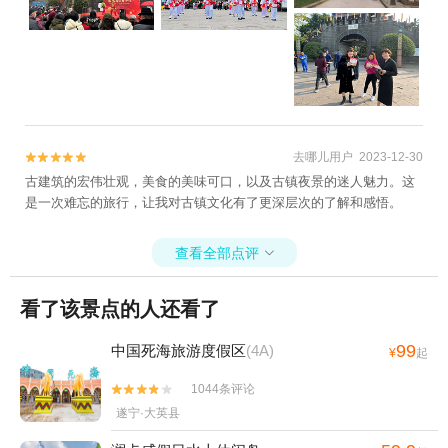
去哪儿用户 2023-12-30


古建筑的宏伟壮观，美食的美味可口，以及古镇夜景的迷人魅力。这
是一次难忘的旅行，让我对古镇文化有了更深层次的了解和感悟。
查看全部点评

看了该景点的人还看了
99
中国死海旅游度假区
(4A)
¥
起
1044条评论


遂宁·大英县