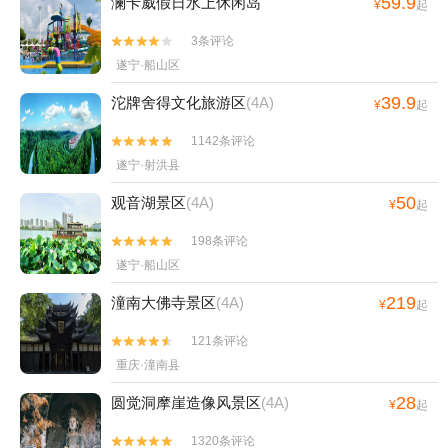
59.9
澜卡威假日水上休闲岛
¥
起
3条评论


遂宁·船山区
39.9
沱牌舍得文化旅游区
(4A)
¥
起
1142条评论


遂宁·射洪县
50
观音湖景区
(4A)
¥
起
198条评论


遂宁·船山区
219
潼南大佛寺景区
(4A)
¥
起
121条评论


重庆·潼南县
28
圆觉洞摩崖造像风景区
(4A)
¥
起
1320条评论

