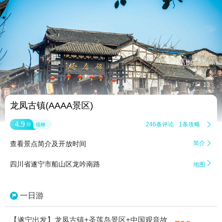


13
龙凤古镇(AAAA景区)
4.9
246条评论
1条攻略

分
很棒
查看景点简介及开放时间
简介


四川省遂宁市船山区龙吟南路
地图
一日游
【遂宁出发】龙凤古镇+圣莲岛景区+中国观音故