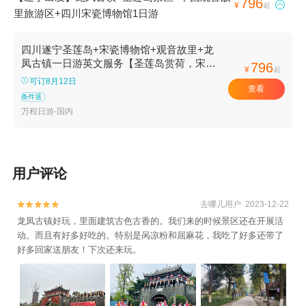
796

¥
起
里旅游区+四川宋瓷博物馆1日游
四川遂宁圣莲岛+宋瓷博物馆+观音故里+龙
凤古镇一日游英文服务【圣莲岛赏荷，宋瓷
796
¥
起
馆品韵，龙凤镇寻禅，一日览遂心。】
可订8月12日
查看
条件退
万程日游-国内
用户评论
去哪儿用户 2023-12-22


龙凤古镇好玩，里面建筑古色古香的。我们来的时候景区还在开展活
动。而且有好多好吃的。特别是呙凉粉和屈麻花，我吃了好多还带了
好多回家送朋友！下次还来玩。