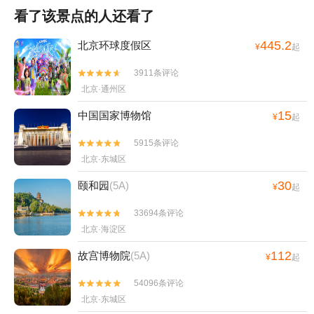
看了该景点的人还看了
445.2
北京环球度假区
¥
起
3911条评论


北京·通州区
15
中国国家博物馆
¥
起
5915条评论


北京·东城区
30
颐和园
(5A)
¥
起
33694条评论


北京·海淀区
112
故宫博物院
(5A)
¥
起
54096条评论


北京·东城区