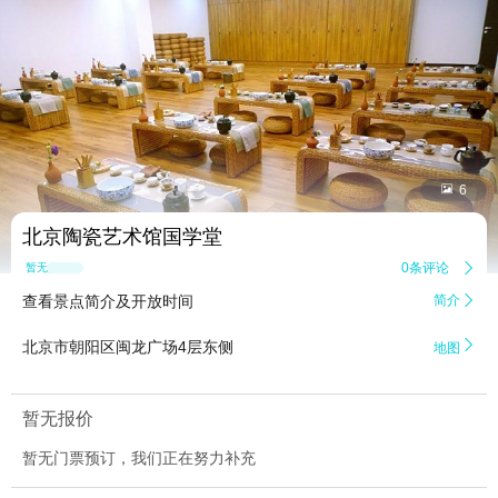


6
北京陶瓷艺术馆国学堂
0条评论

暂无点评
查看景点简介及开放时间
简介


北京市朝阳区闽龙广场4层东侧
地图
暂无报价
暂无门票预订，我们正在努力补充