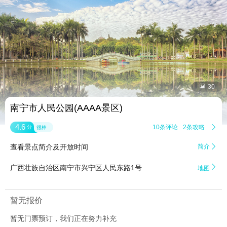


30
南宁市人民公园(AAAA景区)
4.6
10条评论
2条攻略

分
很棒
查看景点简介及开放时间
简介


广西壮族自治区南宁市兴宁区人民东路1号
地图
暂无报价
暂无门票预订，我们正在努力补充