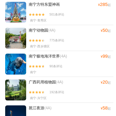
285
南宁方特东盟神画
¥
起
501条评论


南宁·青秀区
50
南宁动物园
(4A)
¥
起
775条评论


南宁·西乡塘区
99
南宁极地海洋世界
(4A)
¥
起
90条评论


南宁
20
广西药用植物园
(4A)
¥
起
192条评论


南宁·兴宁区
58
邕江夜游
(4A)
¥
起