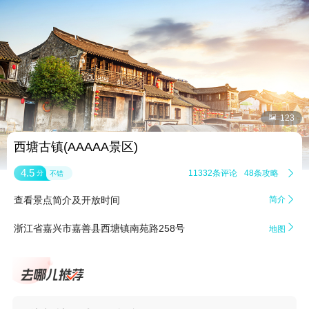


123
西塘古镇(AAAAA景区)
4.5
11332条评论
48条攻略

分
不错
查看景点简介及开放时间
简介


浙江省嘉兴市嘉善县西塘镇南苑路258号
地图