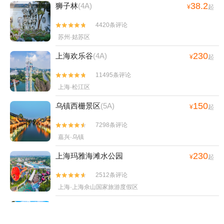
38.2
狮子林
(4A)
¥
起
4420条评论


苏州·姑苏区
230
上海欢乐谷
(4A)
¥
起
11495条评论


上海·松江区
150
乌镇西栅景区
(5A)
¥
起
7298条评论


嘉兴·乌镇
230
上海玛雅海滩水公园
¥
起
2512条评论


上海·上海佘山国家旅游度假区
100
乌镇
(5A)
¥
起