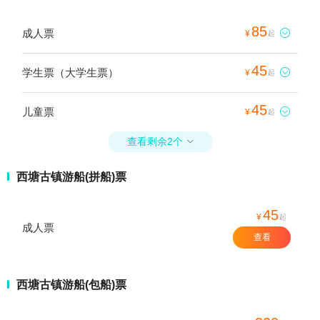
85
成人票

¥
起
45
学生票（大学生票）

¥
起
45
儿童票

¥
起
查看剩余2个

西塘古镇游船(拼船)票
45
¥
起
成人票
查看
西塘古镇游船(包船)票