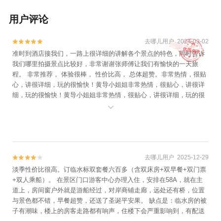
用户评论
去哪儿用户 2024-03-02


准时到酒店接我们，一路上很详细的讲解各个景点的特色，同时告诉
我们哪里拍摄景点比较好，非常谢谢张师傅让我们有愉快的一天旅
程。 非常推荐， 体验很棒， 性价比高， 总体超赞。非常热情，很贴
心，讲很详细，玩的很愉快！黄导小姐姐非常热情，很贴心，讲很详
细，玩的很愉快！黄导小姐姐非常热情，很贴心，讲很详细，玩的很
愉快！ 重要的事情说三遍哈哈为了一点积分我也是拼了人非常随和，

加上天气给力，风和日丽。行程安排妥当，风景秀丽！非常推荐，很
爽，真的纯玩，就难得来一趟，这么一趟基本上就玩得很充足！服务
很好，非常满意，性价比高
去哪儿用户 2025-12-29


淡季性价比很高。订临水标双套餐六百多（含双床房+双早餐+双门票
+双人乘船）。 在景区门口游客中心办理入住，安排在58A，就在主
道上，房间窗户外就是游船经过，对岸商铺走廊，远处还有桥，位置
与景色都不错，早餐超赞，还送了圣诞平安果。 缺点是：临水房的被
子有潮味，楼上的房客走路都有响声，住楼下会严重影响到，有配送