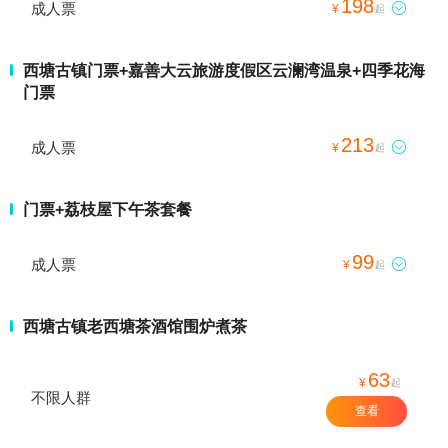
198
成人票

¥
起
西塘古镇门票+嘉善大云旅游度假区云澜湾温泉+四季花海
门票
213
成人票

¥
起
门票+荔枝屋下午茶套餐
99
成人票

¥
起
西塘古镇老西塘茶酒馆围炉煮茶
63
¥
起
不限人群
查看