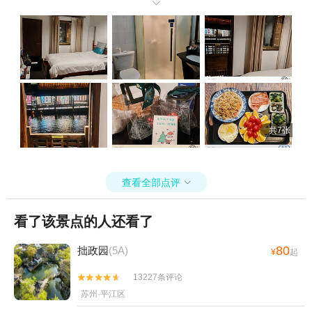
耳塞。

共7张
查看全部点评

看了该景点的人还看了
80
拙政园
(5A)
¥
起
13227条评论


苏州·平江区