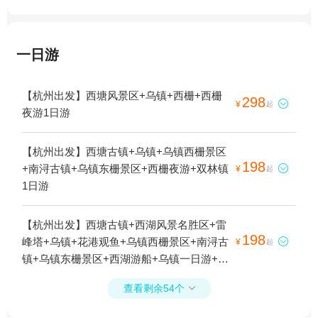
一日游
【杭州出发】西塘风景区+乌镇+西栅+西栅
298

¥
起
夜游1日游
【杭州出发】西塘古镇+乌镇+乌镇西栅景区
198
+南浔古镇+乌镇东栅景区+西栅夜游+双林镇

¥
起
1日游
【杭州出发】西塘古镇+西湖风景名胜区+雷
198
峰塔+乌镇+花港观鱼+乌镇西栅景区+南浔古

¥
起
镇+乌镇东栅景区+西湖游船+乌镇一日游+杭
州宋城+西栅夜游1日游
查看剩余54个
