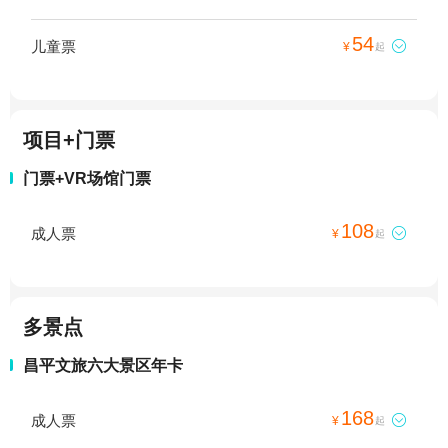
54
儿童票

¥
起
项目+门票
门票+VR场馆门票
108
成人票

¥
起
多景点
昌平文旅六大景区年卡
168
成人票

¥
起