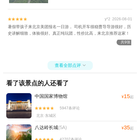
y*2 2026-08-01


暑假带孩子来北京美团报名一日游， 司机开车很稳曹导导游很好，历
史讲解细致，体验很好。真正纯玩团，性价比高，来北京推荐这家！
共9张
查看全部点评

看了该景点的人还看了
15
中国国家博物馆
¥
起
5947条评论


北京·东城区
35
八达岭长城
(5A)
¥
起
42707条评论

