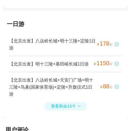
一日游
【北京出发】八达岭长城+明十三陵+定陵1日
178

¥
起
游
1150
【北京出发】明十三陵+慕田峪长城1日游

¥
起
【北京出发】八达岭长城+天安门广场+明十
88
三陵+鸟巢(国家体育场)+定陵+升旗仪式1日

¥
起
游
查看剩余15个

用户评论