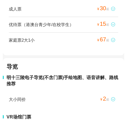
30
成人票

¥
起
15
优待票（港澳台青少年/在校学生）

¥
起
67
家庭票2大1小

¥
起
导览
明十三陵电子导览(不含门票)手绘地图、语音讲解、路线
推荐
2
大小同价

¥
起
VR场馆门票