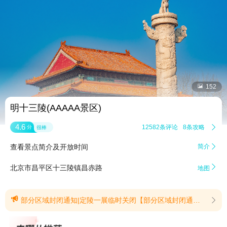


152
明十三陵(AAAAA景区)
4.6
12582条评论
8条攻略

分
很棒
查看景点简介及开放时间
简介


北京市昌平区十三陵镇昌赤路
地图

部分区域封闭通知|定陵一展临时关闭【部分区域封闭通知】为保障文物修缮施工安全，推进景区文物保护提升工作，明十三陵景区部分区域实施围挡封闭。请您合理安排出行规划。施工与封闭时段计划作业时间为2026年5月17日至2027年4月30日(如遇极端天气或大型活动可能顺延)。(提示有效期2026/5/24至2027/4/30)【定陵一展临时关闭】尊敬的游客朋友们为深挖明代历史文化内涵，筹备全新明代文物主题展，丰富展陈内容、提升观展体验，定陵一展临时暂停对外开放，具体安排如下:闭展时间:自6月28日起，该展室将关闭，停止参观，开放时间另行通知。闭展期间，定陵地宫、其他展室及景区全部游览区域正常对外开放。因展室临时关闭给您出行、参观带来不便，敬请谅解，感谢您对明十三陵文物展览工作的理解与支持!(提示有效期2026/6/26至2026/12/31)
