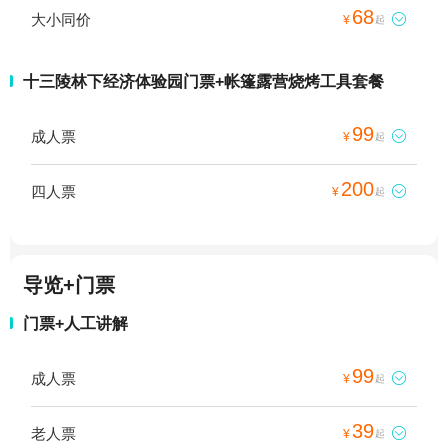
68
大小同价

¥
起
十三陵林下经济体验园门票+帐篷露营烧烤工具套餐
99
成人票

¥
起
200
四人票

¥
起
导览+门票
门票+人工讲解
99
成人票

¥
起
39
老人票

¥
起