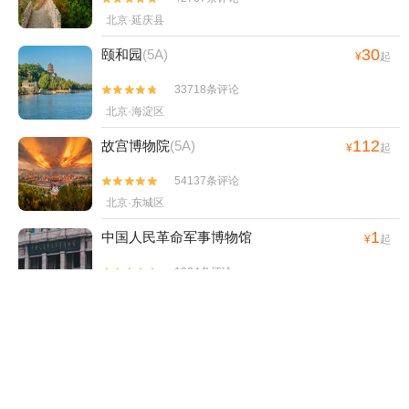
北京·延庆县
30
颐和园
(5A)
¥
起
33718条评论


北京·海淀区
112
故宫博物院
(5A)
¥
起
54137条评论


北京·东城区
1
中国人民革命军事博物馆
¥
起
1924条评论


北京·海淀区
45
天坛公园
(5A)
¥
起
7780条评论


北京·东城区