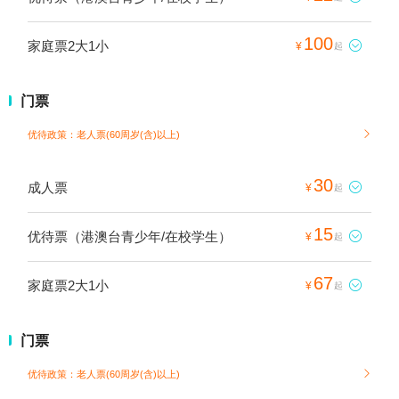
100
家庭票2大1小

¥
起
门票
优待政策：老人票(60周岁(含)以上)

30
成人票

¥
起
15
优待票（港澳台青少年/在校学生）

¥
起
67
家庭票2大1小

¥
起
门票
优待政策：老人票(60周岁(含)以上)
