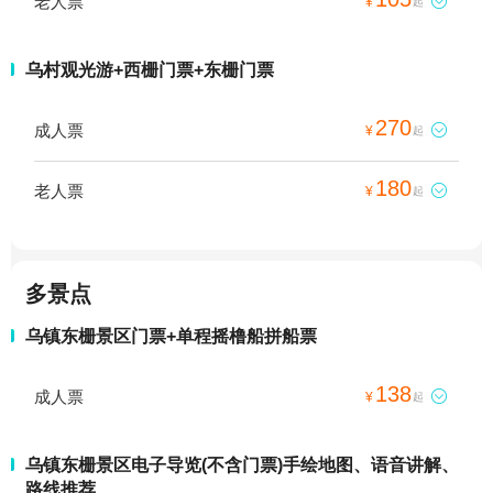
老人票

¥
起
乌村观光游+西栅门票+东栅门票
270
成人票

¥
起
180
老人票

¥
起
多景点
乌镇东栅景区门票+单程摇橹船拼船票
138
成人票

¥
起
乌镇东栅景区电子导览(不含门票)手绘地图、语音讲解、
路线推荐