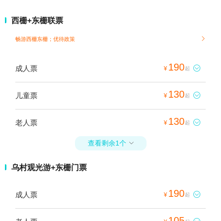
西栅+东栅联票
畅游西栅东栅；
优待政策

190
成人票

¥
起
130
儿童票

¥
起
130
老人票

¥
起
查看剩余1个

乌村观光游+东栅门票
190
成人票

¥
起
105