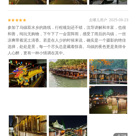
去哪儿用户 2025-09-23


参加了乌镇双水乡的路线，行程规划还不错，沈导讲解和丰富，也很
和善，纯玩无购物，下午下了一会雷阵雨，感受了雨后的乌镇，一丝
凉爽带着泥土清香。若是在人少的时候来说，确实是一个摄影的绝佳
选择，处处是景，每一个尽头总是藏着惊喜。乌镇的夜色更是美得令
人心醉，更有一种小情调在其中。
共7张