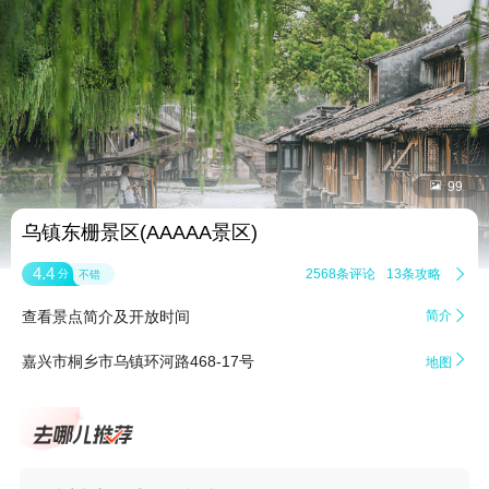


99
乌镇东栅景区(AAAAA景区)
4.4
2568条评论
13条攻略

分
不错
查看景点简介及开放时间
简介


嘉兴市桐乡市乌镇环河路468-17号
地图