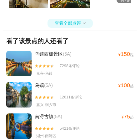
查看全部点评

看了该景点的人还看了
150
乌镇西栅景区
(5A)
¥
起
7298条评论


嘉兴·乌镇
100
乌镇
(5A)
¥
起
12611条评论


嘉兴·桐乡市
75
南浔古镇
(5A)
¥
起
5421条评论


湖州·南浔区