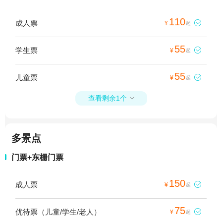
110
成人票

¥
起
55
学生票

¥
起
55
儿童票

¥
起
查看剩余1个

多景点
门票+东栅门票
150
成人票

¥
起
75
优待票（儿童/学生/老人）

¥
起