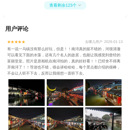
查看剩余123个

用户评论
去哪儿用户 2026-01-13


有一说一乌镇没有那么好玩，但是！！南浔真的挺不错的，河很清澈
可以看见下面的水藻，还有几个名人的故居，也能让我感觉到曾经的
富丽堂皇。照片是原相机在南浔拍的，真的好好看！！已经舍不得离
开南浔了！！导游也不错，很会讲哈哈哈，每个景点都介绍的很棒，
不会让人听不下去，反而让我很想一直听下去。