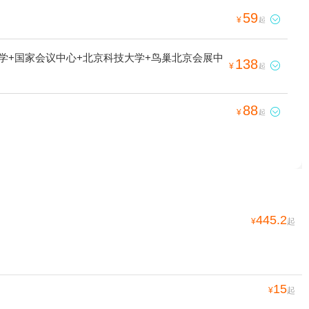
59

¥
起
大学+国家会议中心+北京科技大学+鸟巢北京会展中
138

¥
起
88

¥
起
445.2
¥
起
15
¥
起