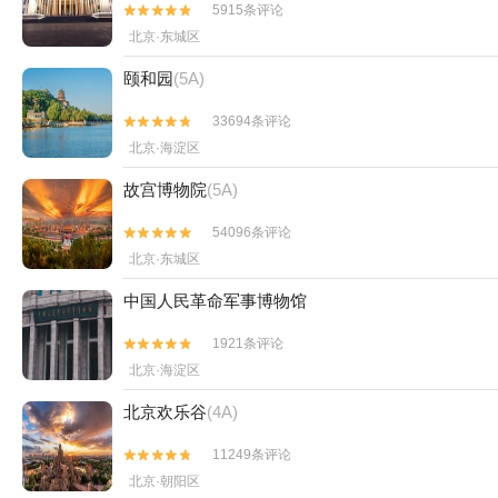
5915条评论


北京·东城区
颐和园
(5A)
33694条评论


北京·海淀区
故宫博物院
(5A)
54096条评论


北京·东城区
中国人民革命军事博物馆
1921条评论


北京·海淀区
北京欢乐谷
(4A)
11249条评论


北京·朝阳区