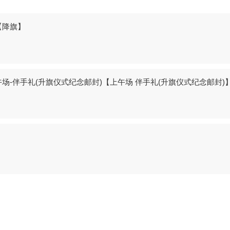
【降旗】
场-伴手礼(升旗仪式纪念邮封)【上午场 伴手礼(升旗仪式纪念邮封)