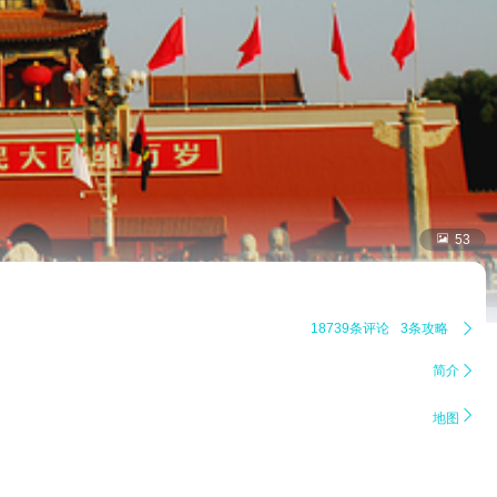

53
18739条评论
3条攻略

简介


地图